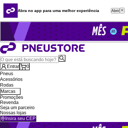
Quero revender
Blog
Abra no app para uma melhor experiência
Abrir
Whatsapp (16) 99764-8401
Televendas (47) 3046-2551
Entrar
0
Pneus
Acessórios
Rodas
Marcas
Promoções
Revenda
Seja um parceiro
Nossas lojas
Insira seu CEP