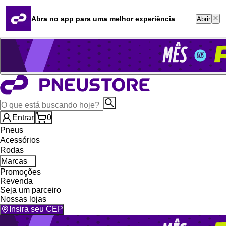
Quero revender
Blog
Abra no app para uma melhor experiência
Abrir
Whatsapp (16) 99764-8401
Televendas (47) 3046-2551
Entrar
0
Pneus
Acessórios
Rodas
Marcas
Promoções
Revenda
Seja um parceiro
Nossas lojas
Insira seu CEP