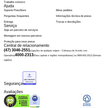
Trabalhe conosco
Ajuda
Suporte PneuStore
Meus pedidos
Perguntas frequentes
Informações técnica de pneus
Entrega
Trocas e devoluções
Serviço
Seja um parceiro de serviços
Montagem em nossos parceiros
Proteção para seus pneus
Central de relacionamento
(47) 3046-2551
(Ligações de qualquer origem - Cobrança de Acordo com
4000-2313
Operadora)
(Para capitais e regiões metropolitanas) ou 0800-602-2013 (Demais
regiões)
Segurança
Avaliações