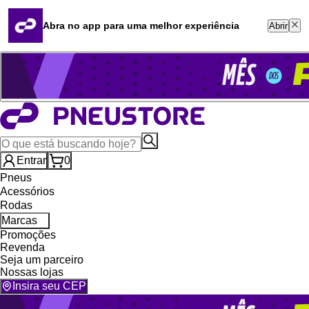
Quero revender
Blog
Abra no app para uma melhor experiência
Abrir
Whatsapp (16) 99764-8401
Televendas (47) 3046-2551
Entrar
0
Pneus
Acessórios
Rodas
Marcas
Promoções
Revenda
Seja um parceiro
Nossas lojas
Insira seu CEP