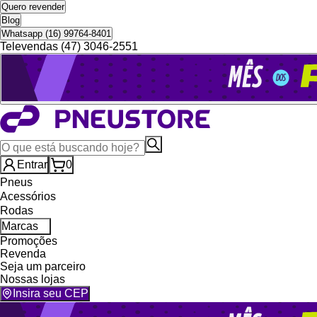
Quero revender
Blog
Whatsapp (16) 99764-8401
Televendas (47) 3046-2551
Entrar
0
Pneus
Acessórios
Rodas
Marcas
Promoções
Revenda
Seja um parceiro
Nossas lojas
Insira seu CEP