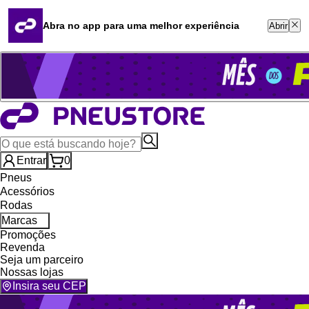
Quero revender
Blog
Abra no app para uma melhor experiência
Abrir
Whatsapp (16) 99764-8401
Televendas (47) 3046-2551
Entrar
0
Pneus
Acessórios
Rodas
Marcas
Promoções
Revenda
Seja um parceiro
Nossas lojas
Insira seu CEP