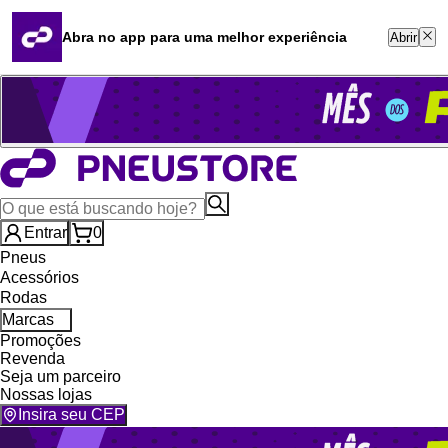
Quero revender
Blog
Abra no app para uma melhor experiência
Abrir
Whatsapp (16) 99764-8401
Televendas (47) 3046-2551
Entrar
0
Pneus
Acessórios
Rodas
Marcas
Promoções
Revenda
Seja um parceiro
Nossas lojas
Insira seu CEP