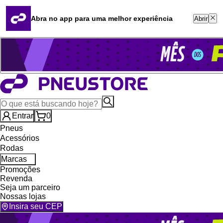
Quero revender
Blog
Abra no app para uma melhor experiência
Abrir
Whatsapp (16) 99764-8401
Televendas (47) 3046-2551
Entrar
0
Pneus
Acessórios
Rodas
Marcas
Promoções
Revenda
Seja um parceiro
Nossas lojas
Insira seu CEP