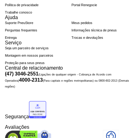
Política de privacidade
Portal Renegocie
Trabalhe conosco
Ajuda
Suporte PneuStore
Meus pedidos
Perguntas frequentes
Informações técnica de pneus
Entrega
Trocas e devoluções
Serviço
Seja um parceiro de serviços
Montagem em nossos parceiros
Proteção para seus pneus
Central de relacionamento
(47) 3046-2551
(Ligações de qualquer origem - Cobrança de Acordo com
4000-2313
Operadora)
(Para capitais e regiões metropolitanas) ou 0800-602-2013 (Demais
regiões)
Segurança
Avaliações