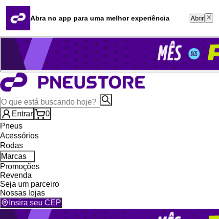
Quero revender
Blog
Abra no app para uma melhor experiência
Abrir
Whatsapp (16) 99764-8401
Televendas (47) 3046-2551
Entrar
0
Pneus
Acessórios
Rodas
Marcas
Promoções
Revenda
Seja um parceiro
Nossas lojas
Insira seu CEP