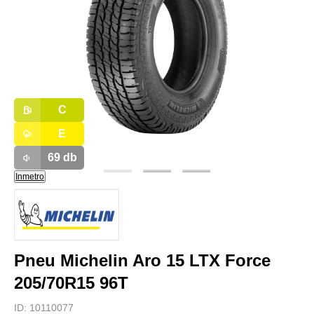
C
E
69
db
Inmetro
Pneu Michelin Aro 15 LTX Force
205/70R15 96T
ID:
10110077