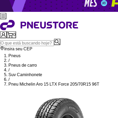
0
Insira seu CEP
Pneus
/
Pneus de carro
/
Suv Caminhonete
/
Pneu Michelin Aro 15 LTX Force 205/70R15 96T