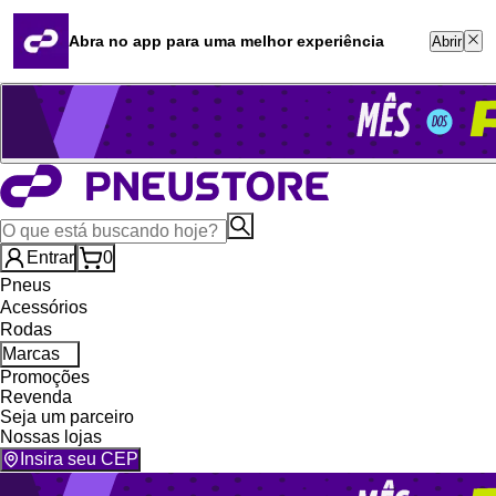
Quero revender
Blog
Abra no app para uma melhor experiência
Abrir
Whatsapp (16) 99764-8401
Televendas (47) 3046-2551
Entrar
0
Pneus
Acessórios
Rodas
Marcas
Promoções
Revenda
Seja um parceiro
Nossas lojas
Insira seu CEP