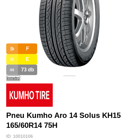
F
E
73
db
Inmetro
Pneu Kumho Aro 14 Solus KH15
165/60R14 75H
ID:
10010106