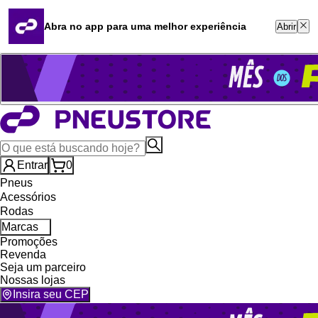
Quero revender
Blog
Abra no app para uma melhor experiência
Abrir
Whatsapp (16) 99764-8401
Televendas (47) 3046-2551
Entrar
0
Pneus
Acessórios
Rodas
Marcas
Promoções
Revenda
Seja um parceiro
Nossas lojas
Insira seu CEP