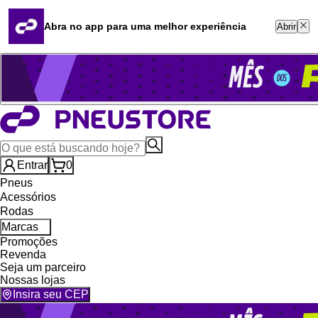
Quero revender
Blog
Abra no app para uma melhor experiência
Abrir
Whatsapp (16) 99764-8401
Televendas (47) 3046-2551
Entrar
0
Pneus
Acessórios
Rodas
Marcas
Promoções
Revenda
Seja um parceiro
Nossas lojas
Insira seu CEP