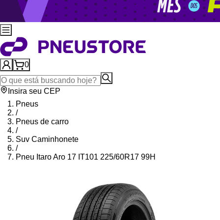
0
Insira seu CEP
Pneus
/
Pneus de carro
/
Suv Caminhonete
/
Pneu Itaro Aro 17 IT101 225/60R17 99H