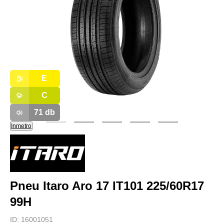
E
C
71
db
Inmetro
Pneu Itaro Aro 17 IT101 225/60R17
99H
ID:
16001051