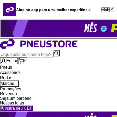
Quero revender
Blog
Abra no app para uma melhor experiência
Abrir
Whatsapp (16) 99764-8401
Televendas (47) 3046-2551
Entrar
0
Pneus
Acessórios
Rodas
Marcas
Promoções
Revenda
Seja um parceiro
Nossas lojas
Insira seu CEP