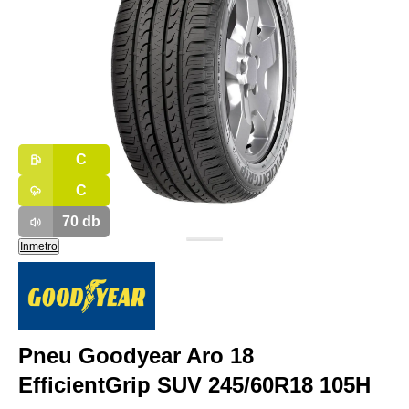
C
C
70
db
Inmetro
Pneu Goodyear Aro 18
EfficientGrip SUV 245/60R18 105H