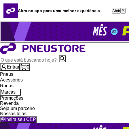
Quero revender
Blog
Abra no app para uma melhor experiência
Abrir
Whatsapp (16) 99764-8401
Televendas (47) 3046-2551
Entrar
0
Pneus
Acessórios
Rodas
Marcas
Promoções
Revenda
Seja um parceiro
Nossas lojas
Insira seu CEP