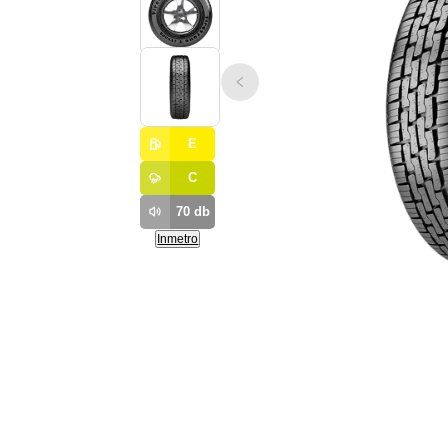
E
C
70
db
Inmetro