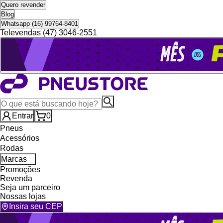
Quero revender
Blog
Whatsapp (16) 99764-8401
Televendas (47) 3046-2551
Entrar
0
Pneus
Acessórios
Rodas
Marcas
Promoções
Revenda
Seja um parceiro
Nossas lojas
Insira seu CEP