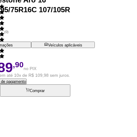
95/75R16C 107/105R
(
0
)
rmações
Veículos aplicáveis
89
,90
no PIX
em até 10x de R$ 109,98 sem juros.
s de pagamento
Comprar