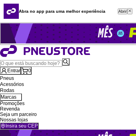
Quero revender
Blog
Abra no app para uma melhor experiência
Abrir
Whatsapp (16) 99764-8401
Televendas (47) 3046-2551
Entrar
0
Pneus
Acessórios
Rodas
Marcas
Promoções
Revenda
Seja um parceiro
Nossas lojas
Insira seu CEP