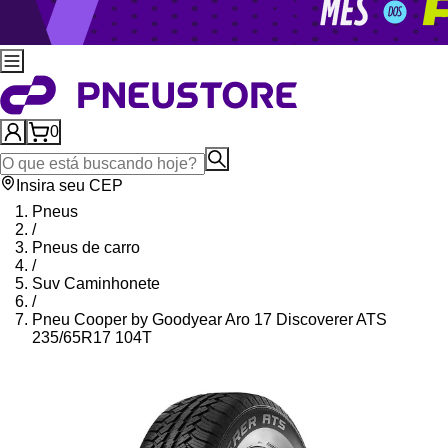
0
Insira seu CEP
Pneus
/
Pneus de carro
/
Suv Caminhonete
/
Pneu Cooper by Goodyear Aro 17 Discoverer ATS
235/65R17 104T