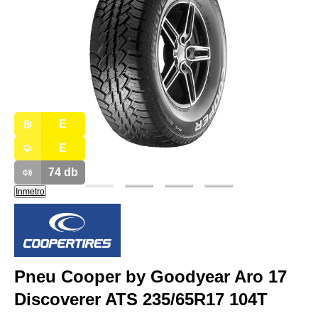
E
E
74
db
Inmetro
Pneu Cooper by Goodyear Aro 17
Discoverer ATS 235/65R17 104T