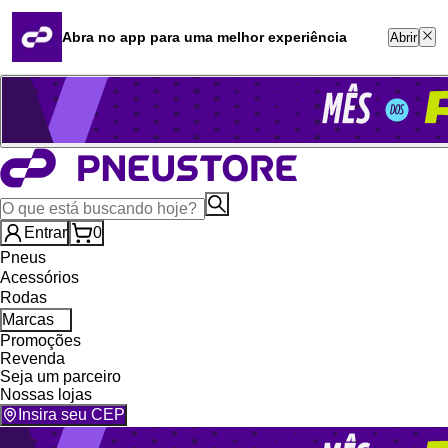
Quero revender
Blog
Abra no app para uma melhor experiência
Abrir
Whatsapp (16) 99764-8401
Televendas (47) 3046-2551
Entrar
0
Pneus
Acessórios
Rodas
Marcas
Promoções
Revenda
Seja um parceiro
Nossas lojas
Insira seu CEP