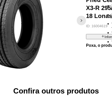
X3-R 295
18 Lona
ID:
16004619
Info
Poxa, o prod
Confira outros produtos