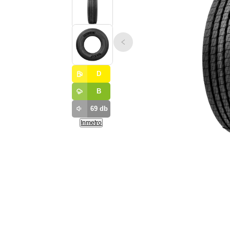
D
B
69
db
Inmetro