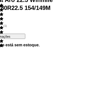
/80R22.5 154/149M
s
(
1
)
rmações
uto está sem estoque.