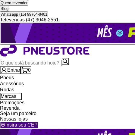
Quero revender
Blog
Whatsapp (16) 99764-8401
Televendas (47) 3046-2551
Entrar
0
Pneus
Acessórios
Rodas
Marcas
Promoções
Revenda
Seja um parceiro
Nossas lojas
Insira seu CEP