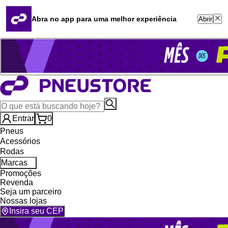
Quero revender
Blog
Abra no app para uma melhor experiência
Abrir
Whatsapp (16) 99764-8401
Televendas (47) 3046-2551
Entrar
0
Pneus
Acessórios
Rodas
Marcas
Promoções
Revenda
Seja um parceiro
Nossas lojas
Insira seu CEP