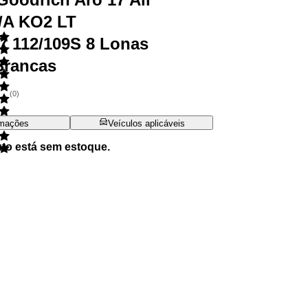
T/A KO2 LT
7 112/109S 8 Lonas
 Brancas
(
0
)
rmações
Veículos aplicáveis
uto está sem estoque.