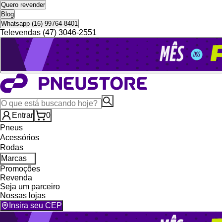
Quero revender
Blog
Whatsapp (16) 99764-8401
Televendas (47) 3046-2551
Entrar
0
Pneus
Acessórios
Rodas
Marcas
Promoções
Revenda
Seja um parceiro
Nossas lojas
Insira seu CEP