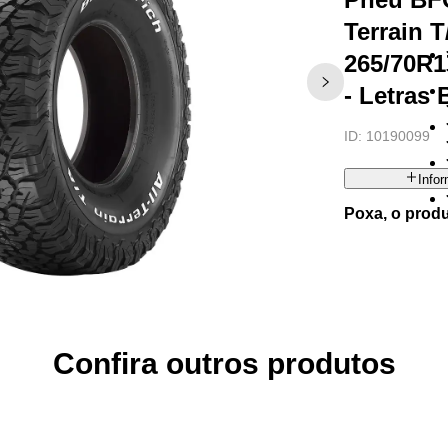
Terrain 
265/70R1
- Letras
ID:
10190099
Info
Poxa, o prod
Confira outros produtos