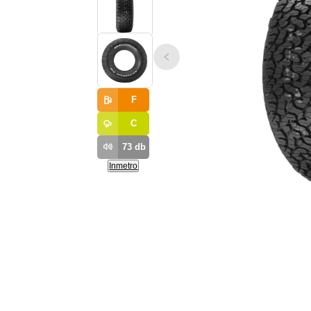
F
C
73
db
Inmetro