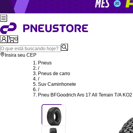
0
Insira seu CEP
Pneus
/
Pneus de carro
/
Suv Caminhonete
/
Pneu BFGoodrich Aro 17 All Terrain T/A KO2