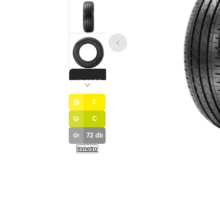
E
C
72
db
Inmetro