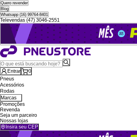
Quero revender
Blog
Whatsapp (16) 99764-8401
Televendas (47) 3046-2551
Entrar
0
Pneus
Acessórios
Rodas
Marcas
Promoções
Revenda
Seja um parceiro
Nossas lojas
Insira seu CEP