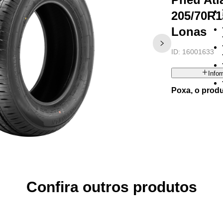
205/70R1
Lonas
ID:
16001633
Info
Poxa, o prod
Confira outros produtos