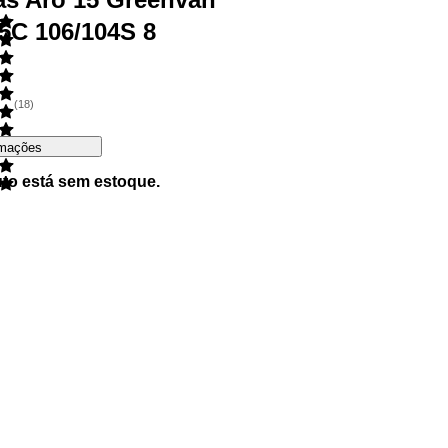
5C 106/104S 8
(
18
)
rmações
uto está sem estoque.