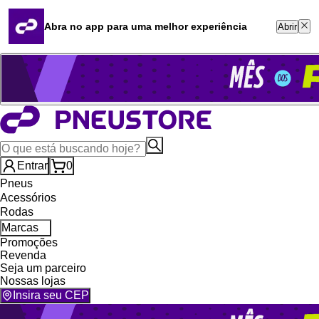
Quero revender
Blog
Abra no app para uma melhor experiência
Abrir
Whatsapp (16) 99764-8401
Televendas (47) 3046-2551
Entrar
0
Pneus
Acessórios
Rodas
Marcas
Promoções
Revenda
Seja um parceiro
Nossas lojas
Insira seu CEP