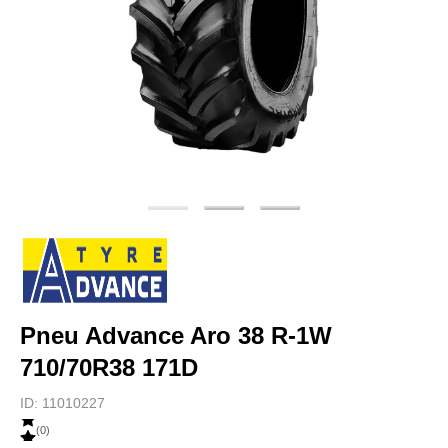
Pneu Advance Aro 38 R-1W
710/70R38 171D
ID:
11010227
(
0
)