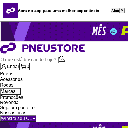
Quero revender
Blog
Abra no app para uma melhor experiência
Abrir
Whatsapp (16) 99764-8401
Televendas (47) 3046-2551
Entrar
0
Pneus
Acessórios
Rodas
Marcas
Promoções
Revenda
Seja um parceiro
Nossas lojas
Insira seu CEP