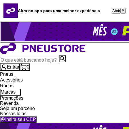
Quero revender
Blog
Abra no app para uma melhor experiência
Abrir
Whatsapp (16) 99764-8401
Televendas (47) 3046-2551
Entrar
0
Pneus
Acessórios
Rodas
Marcas
Promoções
Revenda
Seja um parceiro
Nossas lojas
Insira seu CEP