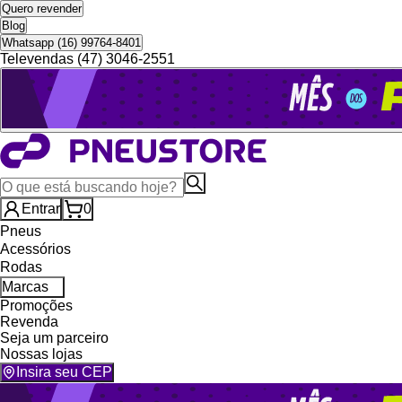
Quero revender
Blog
Whatsapp (16) 99764-8401
Televendas (47) 3046-2551
Entrar
0
Pneus
Acessórios
Rodas
Marcas
Promoções
Revenda
Seja um parceiro
Nossas lojas
Insira seu CEP