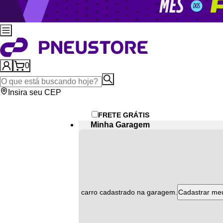
0
Insira seu CEP
FRETE GRÁTIS
Minha Garagem
Atenção
ão encontramos nenhum carro cadastrado na garagem.
Cadastrar me