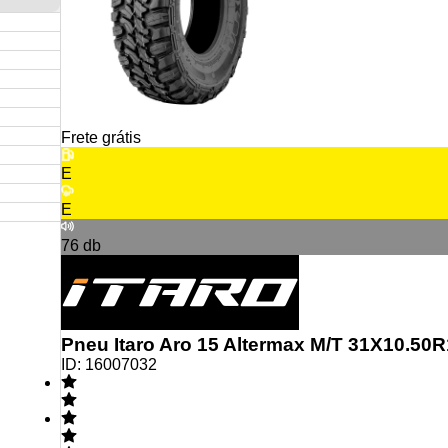
Frete grátis
E
E
76
db
Pneu Itaro Aro 15 Altermax M/T 31X10.50
ID:
16007032