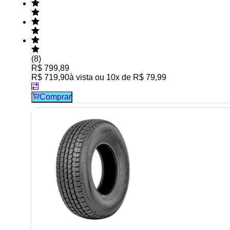
(
8
)
R$ 799,89
R$ 719,90
à vista ou
10
x de
R$ 79,99
Comprar