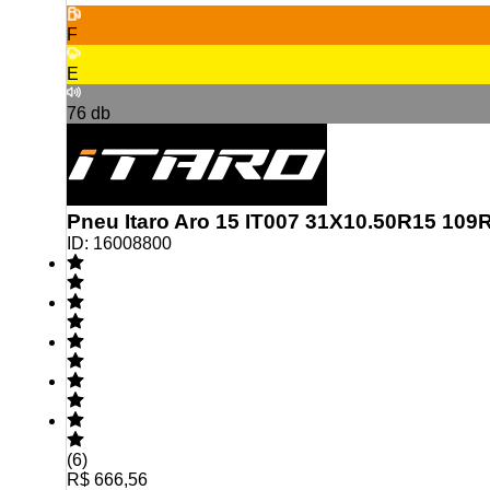
F
E
76
db
Pneu Itaro Aro 15 IT007 31X10.50R15 109
ID:
16008800
(
6
)
R$ 666,56