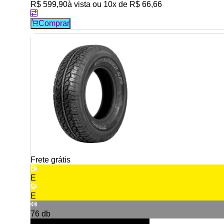
R$ 599,90
à vista ou
10
x de
R$ 66,66
Comprar
Frete grátis
E
E
76
db