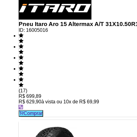
Pneu Itaro Aro 15 Altermax A/T 31X10.50R
ID:
16005016
(
17
)
R$ 699,89
R$ 629,90
à vista ou
10
x de
R$ 69,99
Comprar