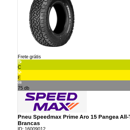
Frete grátis
C
E
75
db
Pneu Speedmax Prime Aro 15 Pangea All-T
Brancas
ID:
16009012