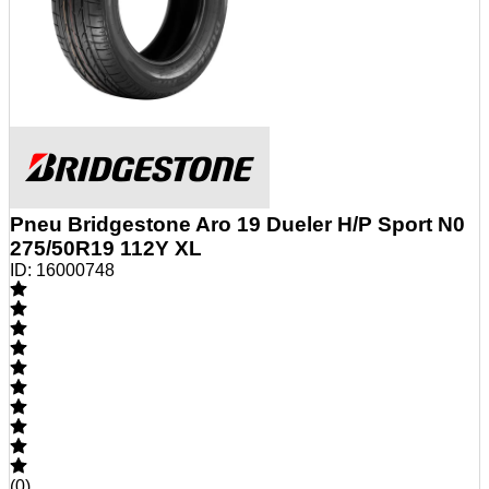
Pneu Bridgestone Aro 19 Dueler H/P Sport N0
275/50R19 112Y XL
ID:
16000748
(
0
)