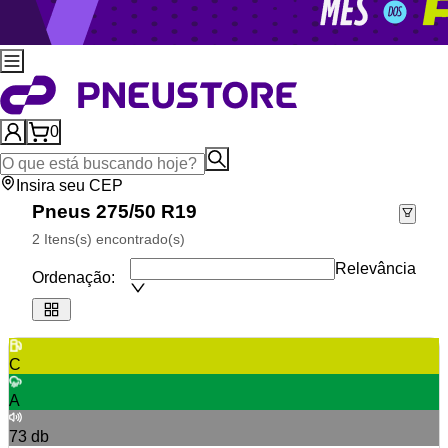
0
Insira seu CEP
Pneus 275/50 R19
2 Itens(s) encontrado(s)
Relevância
Ordenação:
C
A
73
db