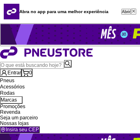
Quero revender
Blog
Abra no app para uma melhor experiência
Abrir
Whatsapp (16) 99764-8401
Televendas (47) 3046-2551
Entrar
0
Pneus
Acessórios
Rodas
Marcas
Promoções
Revenda
Seja um parceiro
Nossas lojas
Insira seu CEP