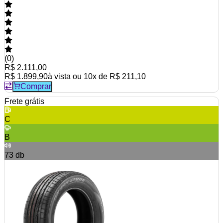
(
0
)
R$ 2.111,00
R$ 1.899,90
à vista ou
10
x de
R$ 211,10
Comprar
Frete grátis
C
B
73
db