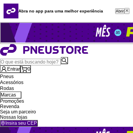
Quero revender
Blog
Abra no app para uma melhor experiência
Abrir
Whatsapp (16) 99764-8401
Televendas (47) 3046-2551
Entrar
0
Pneus
Acessórios
Rodas
Marcas
Promoções
Revenda
Seja um parceiro
Nossas lojas
Insira seu CEP