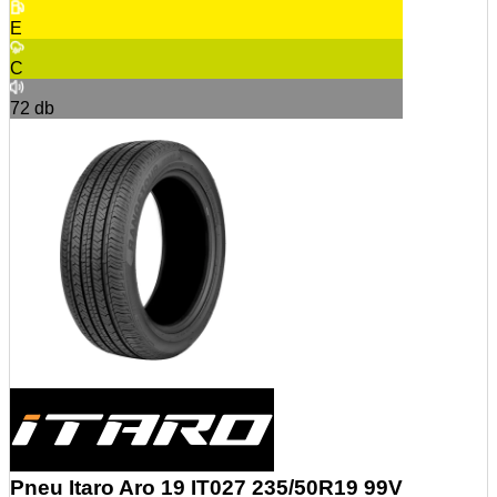
E
C
72
db
Pneu Itaro Aro 19 IT027 235/50R19 99V