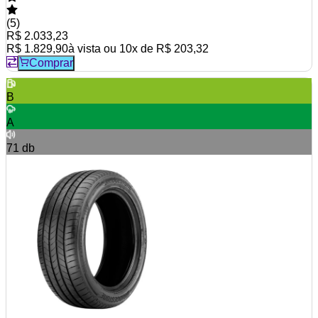
(
5
)
R$ 2.033,23
R$ 1.829,90
à vista ou
10
x de
R$ 203,32
Comprar
B
A
71
db