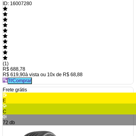
ID:
16007280
(
1
)
R$ 688,78
R$ 619,90
à vista ou
10
x de
R$ 68,88
Comprar
Frete grátis
E
C
72
db