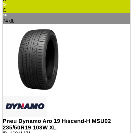
C
74
db
Pneu Dynamo Aro 19 Hiscend-H MSU02
235/50R19 103W XL