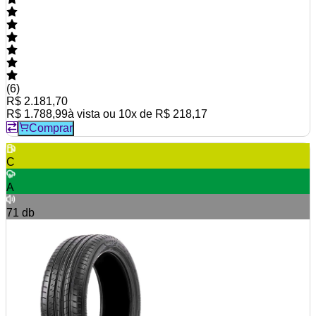
(
6
)
R$ 2.181,70
R$ 1.788,99
à vista ou
10
x de
R$ 218,17
Comprar
C
A
71
db