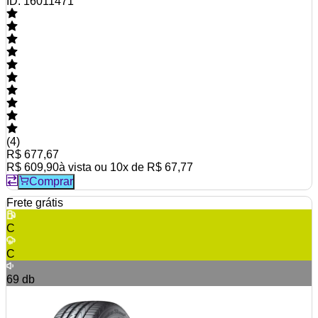
ID:
16011471
(
4
)
R$ 677,67
R$ 609,90
à vista ou
10
x de
R$ 67,77
Comprar
Frete grátis
C
C
69
db