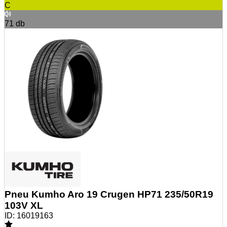
C
71
db
Pneu Kumho Aro 19 Crugen HP71 235/50R19
103V XL
ID:
16019163