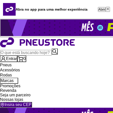
Quero revender
Blog
Abra no app para uma melhor experiência
Abrir
Whatsapp (16) 99764-8401
Televendas (47) 3046-2551
Entrar
0
Pneus
Acessórios
Rodas
Marcas
Promoções
Revenda
Seja um parceiro
Nossas lojas
Insira seu CEP