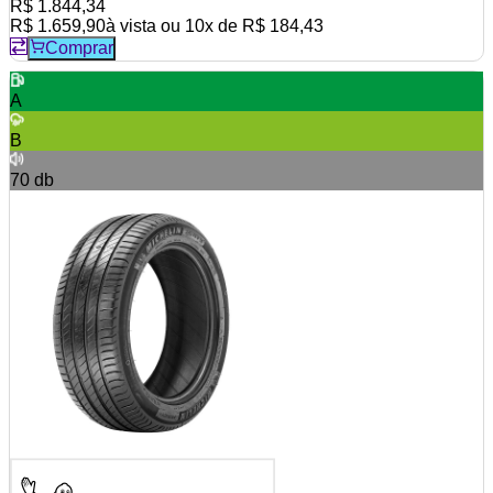
R$ 1.844,34
R$ 1.659,90
à vista ou
10
x de
R$ 184,43
Comprar
A
B
70
db