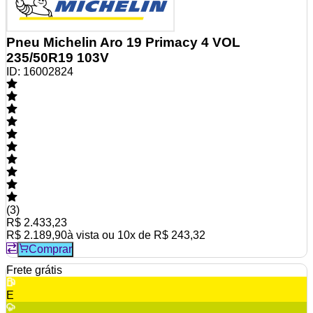
Pneu Michelin Aro 19 Primacy 4 VOL
235/50R19 103V
ID:
16002824
(
3
)
R$ 2.433,23
R$ 2.189,90
à vista ou
10
x de
R$ 243,32
Comprar
Frete grátis
E