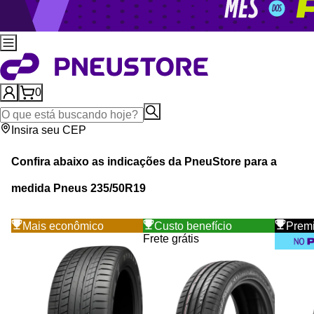
0
Insira seu CEP
Confira abaixo as indicações da
PneuStore
para a
medida Pneus
235
/
50
R
19
Mais econômico
Custo benefício
Prem
Frete grátis