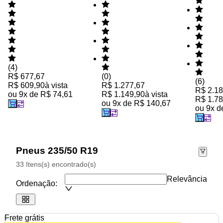
(
4
)
R$ 677,67
(
0
)
(
6
)
R$ 609,90
à vista
R$ 1.277,67
R$ 2.18
ou
9
x de
R$ 74,61
R$ 1.149,90
à vista
R$ 1.78
ou
9
x de
R$ 140,67
ou
9
x 
Pneus 235/50 R19
33 Itens(s) encontrado(s)
Relevância
Ordenação:
Frete grátis