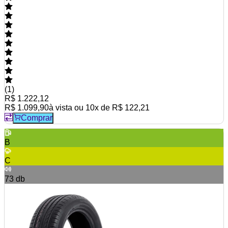
(
1
)
R$ 1.222,12
R$ 1.099,90
à vista ou
10
x de
R$ 122,21
Comprar
B
C
73
db