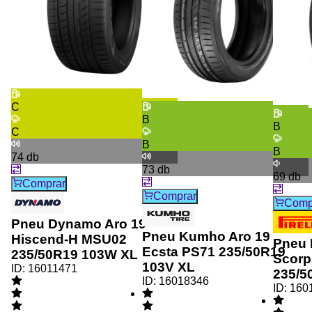
C
B
B
C
B
B
74
db
73
db
69
db
Comprar
Comprar
Comp
Pneu Dynamo Aro 19
Pneu Kumho Aro 19
Hiscend-H MSU02
Pneu P
Ecsta PS71 235/50R19
235/50R19 103W XL
Scorp
103V XL
ID:
16011471
235/5
ID:
16018346
ID:
160