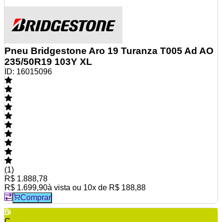
Pneu Bridgestone Aro 19 Turanza T005 Ad AO
235/50R19 103Y XL
ID:
16015096
(
1
)
R$ 1.888,78
R$ 1.699,90
à vista ou
10
x de
R$ 188,88
Comprar
C