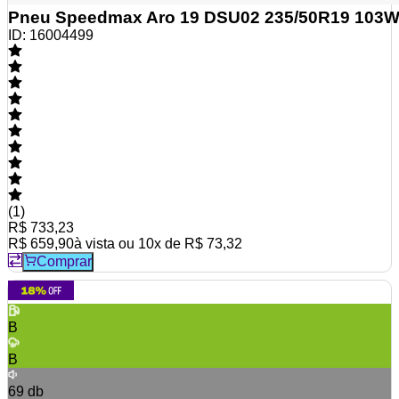
Pneu Speedmax Aro 19 DSU02 235/50R19 103
ID:
16004499
(
1
)
R$ 733,23
R$ 659,90
à vista ou
10
x de
R$ 73,32
Comprar
B
B
69
db