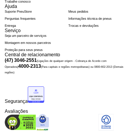
Trabalhe conosco
Ajuda
Suporte PneuStore
Meus pedidos
Perguntas frequentes
Informações técnica de pneus
Entrega
Trocas e devoluções
Serviço
Seja um parceiro de serviços
Montagem em nossos parceiros
Proteção para seus pneus
Central de relacionamento
(47) 3046-2551
(Ligações de qualquer origem - Cobrança de Acordo com
4000-2313
Operadora)
(Para capitais e regiões metropolitanas) ou 0800-602-2013 (Demais
regiões)
Segurança
Avaliações