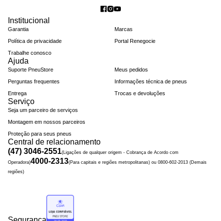
Institucional
Garantia
Marcas
Política de privacidade
Portal Renegocie
Trabalhe conosco
Ajuda
Suporte PneuStore
Meus pedidos
Perguntas frequentes
Informações técnica de pneus
Entrega
Trocas e devoluções
Serviço
Seja um parceiro de serviços
Montagem em nossos parceiros
Proteção para seus pneus
Central de relacionamento
(47) 3046-2551
(Ligações de qualquer origem - Cobrança de Acordo com
4000-2313
Operadora)
(Para capitais e regiões metropolitanas) ou 0800-602-2013 (Demais
regiões)
Segurança