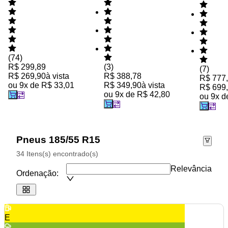
(
74
)
R$ 299,89
(
3
)
(
7
)
R$ 269,90
à vista
R$ 388,78
R$ 777
ou
9
x de
R$ 33,01
R$ 349,90
à vista
R$ 699
ou
9
x de
R$ 42,80
ou
9
x 
Pneus 185/55 R15
34 Itens(s) encontrado(s)
Relevância
Ordenação:
E