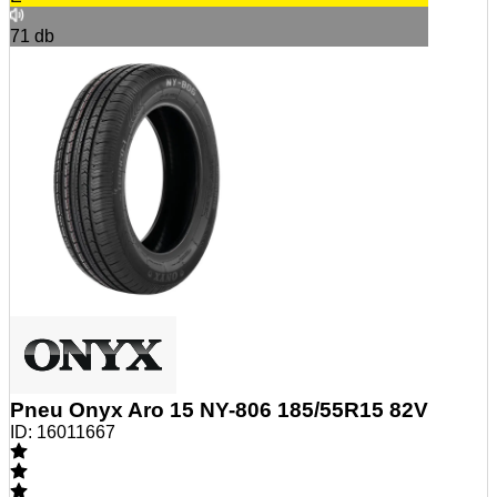
71
db
Pneu Onyx Aro 15 NY-806 185/55R15 82V
ID:
16011667