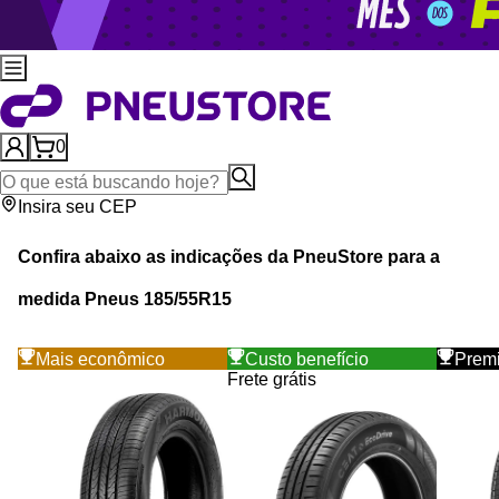
0
Insira seu CEP
Confira abaixo as indicações da
PneuStore
para a
medida Pneus
185
/
55
R
15
Mais econômico
Custo benefício
Prem
Frete grátis