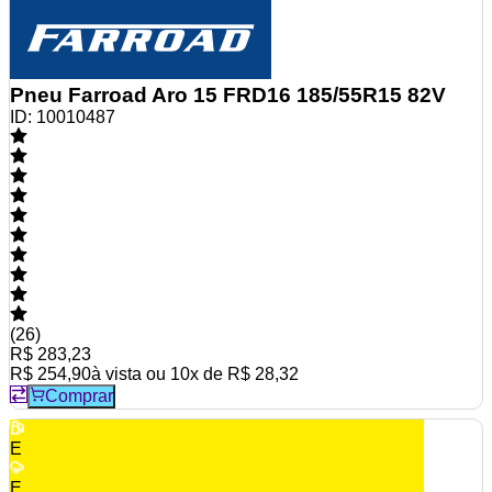
Pneu Farroad Aro 15 FRD16 185/55R15 82V
ID:
10010487
(
26
)
R$ 283,23
R$ 254,90
à vista ou
10
x de
R$ 28,32
Comprar
E
E