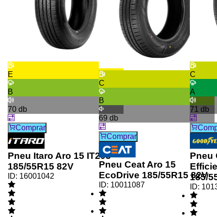
E
C
C
B
A
B
70
db
71
db
69
db
Comprar
Comp
Comprar
Pneu Itaro Aro 15 IT203
Pneu 
Pneu Ceat Aro 15
185/55R15 82V
Effic
EcoDrive 185/55R15 82V
ID:
16001042
185/5
ID:
10011087
ID:
101