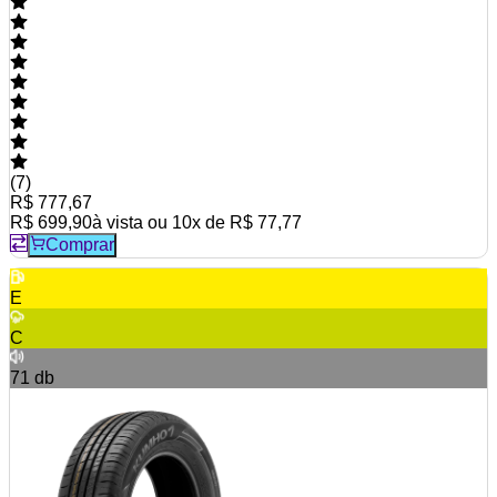
(
7
)
R$ 777,67
R$ 699,90
à vista ou
10
x de
R$ 77,77
Comprar
E
C
71
db