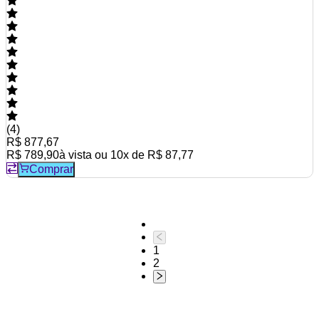
(
4
)
R$ 877,67
R$ 789,90
à vista ou
10
x de
R$ 87,77
Comprar
1
2