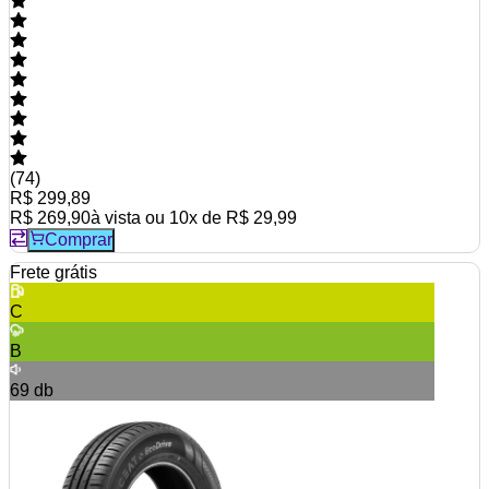
(
74
)
R$ 299,89
R$ 269,90
à vista ou
10
x de
R$ 29,99
Comprar
Frete grátis
C
B
69
db