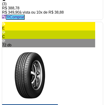
(
3
)
R$ 388,78
R$ 349,90
à vista ou
10
x de
R$ 38,88
Comprar
E
C
72
db