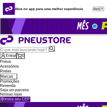
Quero revender
Blog
Abra no app para uma melhor experiência
Abrir
Whatsapp (16) 99764-8401
Televendas (47) 3046-2551
Entrar
0
Pneus
Acessórios
Rodas
Marcas
Promoções
Revenda
Seja um parceiro
Nossas lojas
Insira seu CEP