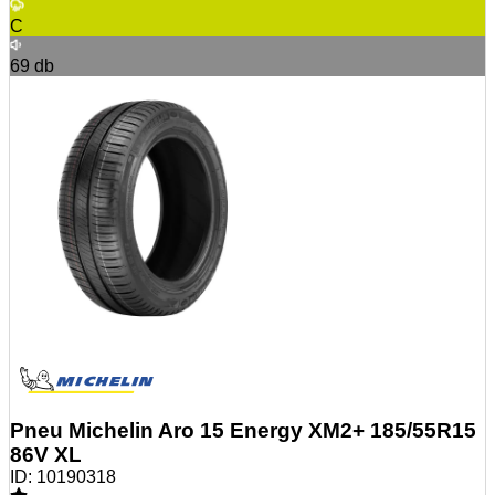
C
69
db
Pneu Michelin Aro 15 Energy XM2+ 185/55R15
86V XL
ID:
10190318