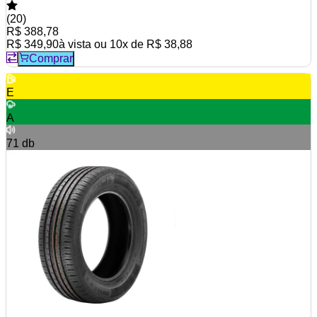
(
20
)
R$ 388,78
R$ 349,90
à vista ou
10
x de
R$ 38,88
Comprar
E
A
71
db