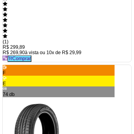
(
1
)
R$ 299,89
R$ 269,90
à vista ou
10
x de
R$ 29,99
Comprar
F
E
74
db