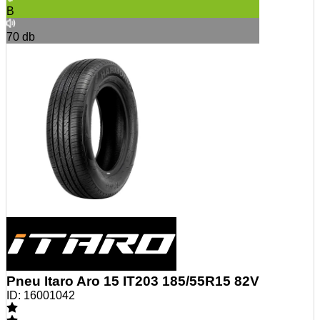
B
70
db
Pneu Itaro Aro 15 IT203 185/55R15 82V
ID:
16001042