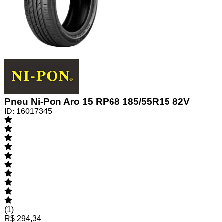
Pneu Ni-Pon Aro 15 RP68 185/55R15 82V
ID:
16017345
(
1
)
R$ 294,34