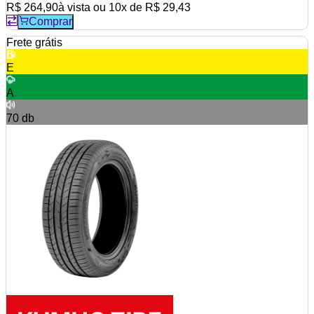
R$ 264,90
à vista ou
10
x de
R$ 29,43
Comprar
Frete grátis
E
A
70
db