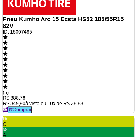
Pneu Kumho Aro 15 Ecsta HS52 185/55R15
82V
ID:
16007485
(
5
)
R$ 388,78
R$ 349,90
à vista ou
10
x de
R$ 38,88
Comprar
C
A