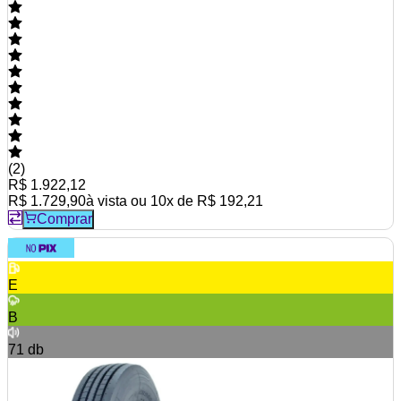
(
2
)
R$ 1.922,12
R$ 1.729,90
à vista ou
10
x de
R$ 192,21
Comprar
E
B
71
db