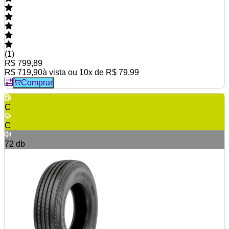
(
1
)
R$ 799,89
R$ 719,90
à vista ou
10
x de
R$ 79,99
Comprar
C
C
72
db