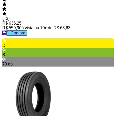
(
13
)
R$ 636,25
R$ 559,90
à vista ou
10
x de
R$ 63,63
Comprar
D
B
70
db