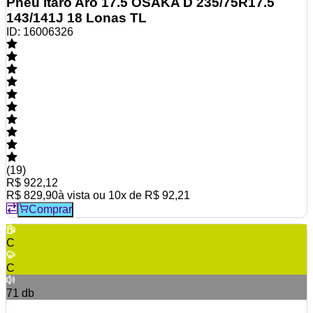
Pneu Itaro Aro 17.5 OSAKA D 235/75R17.5
143/141J 18 Lonas TL
ID:
16006326
(
19
)
R$ 922,12
R$ 829,90
à vista ou
10
x de
R$ 92,21
Comprar
C
C
71
db