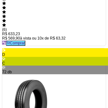
(
6
)
R$ 633,23
R$ 569,90
à vista ou
10
x de
R$ 63,32
Comprar
D
C
72
db