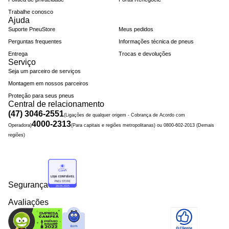
Trabalhe conosco
Ajuda
Suporte PneuStore
Meus pedidos
Perguntas frequentes
Informações técnica de pneus
Entrega
Trocas e devoluções
Serviço
Seja um parceiro de serviços
Montagem em nossos parceiros
Proteção para seus pneus
Central de relacionamento
(47) 3046-2551
(Ligações de qualquer origem - Cobrança de Acordo com
4000-2313
Operadora)
(Para capitais e regiões metropolitanas) ou 0800-602-2013 (Demais
regiões)
Segurança
Avaliações