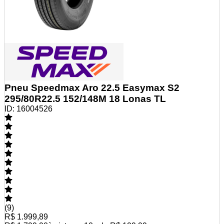
Pneu Speedmax Aro 22.5 Easymax S2
295/80R22.5 152/148M 18 Lonas TL
ID:
16004526
(
9
)
R$ 1.999,89