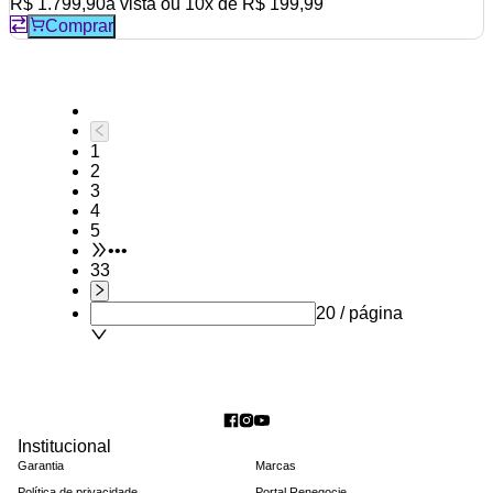
R$ 1.799,90
à vista ou
10
x de
R$ 199,99
Comprar
1
2
3
4
5
•••
33
20 / página
Institucional
Garantia
Marcas
Política de privacidade
Portal Renegocie