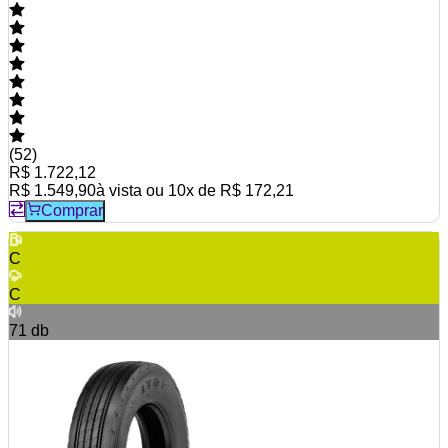
(
52
)
R$ 1.722,12
R$ 1.549,90
à vista ou
10
x de
R$ 172,21
Comprar
C
C
71
db