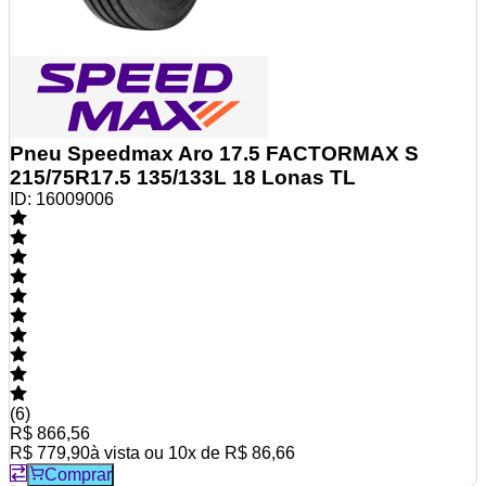
Pneu Speedmax Aro 17.5 FACTORMAX S
215/75R17.5 135/133L 18 Lonas TL
ID:
16009006
(
6
)
R$ 866,56
R$ 779,90
à vista ou
10
x de
R$ 86,66
Comprar