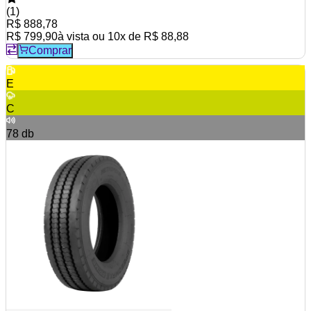
(
1
)
R$ 888,78
R$ 799,90
à vista ou
10
x de
R$ 88,88
Comprar
E
C
78
db