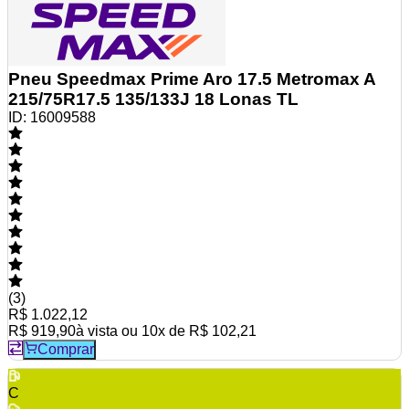
Pneu Speedmax Prime Aro 17.5 Metromax A
215/75R17.5 135/133J 18 Lonas TL
ID:
16009588
(
3
)
R$ 1.022,12
R$ 919,90
à vista ou
10
x de
R$ 102,21
Comprar
C