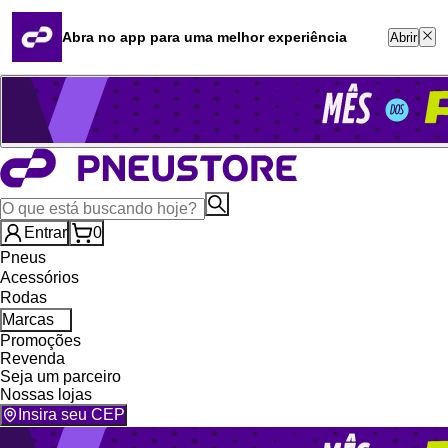
Quero revender
Blog
Abra no app para uma melhor experiência
Abrir
Whatsapp (16) 99764-8401
Televendas (47) 3046-2551
Entrar
0
Pneus
Acessórios
Rodas
Marcas
Promoções
Revenda
Seja um parceiro
Nossas lojas
Insira seu CEP