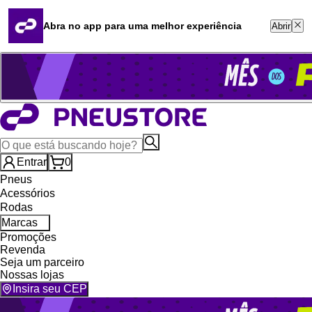
Quero revender
Blog
Abra no app para uma melhor experiência
Abrir
Whatsapp (16) 99764-8401
Televendas (47) 3046-2551
Entrar
0
Pneus
Acessórios
Rodas
Marcas
Promoções
Revenda
Seja um parceiro
Nossas lojas
Insira seu CEP