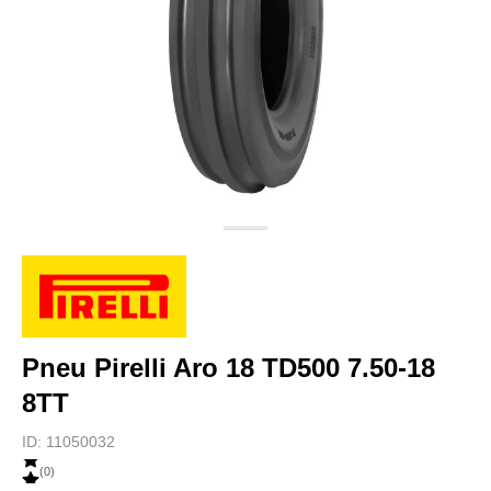
Pneu Pirelli Aro 18 TD500 7.50-18
8TT
ID:
11050032
(
0
)