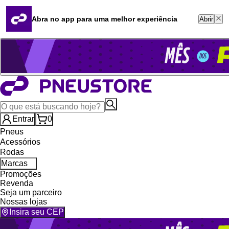
Quero revender
Blog
Abra no app para uma melhor experiência
Abrir
Whatsapp (16) 99764-8401
Televendas (47) 3046-2551
Entrar
0
Pneus
Acessórios
Rodas
Marcas
Promoções
Revenda
Seja um parceiro
Nossas lojas
Insira seu CEP