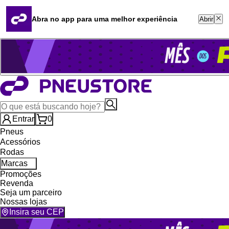
Quero revender
Blog
Abra no app para uma melhor experiência
Abrir
Whatsapp (16) 99764-8401
Televendas (47) 3046-2551
Entrar
0
Pneus
Acessórios
Rodas
Marcas
Promoções
Revenda
Seja um parceiro
Nossas lojas
Insira seu CEP