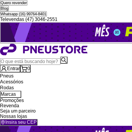
Quero revender
Blog
Whatsapp (16) 99764-8401
Televendas (47) 3046-2551
Entrar
0
Pneus
Acessórios
Rodas
Marcas
Promoções
Revenda
Seja um parceiro
Nossas lojas
Insira seu CEP