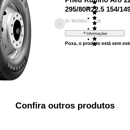
295/80R22.5 154/14
ID:
9020561
(
2
)
Informações
Poxa, o produto está sem est
Confira outros produtos