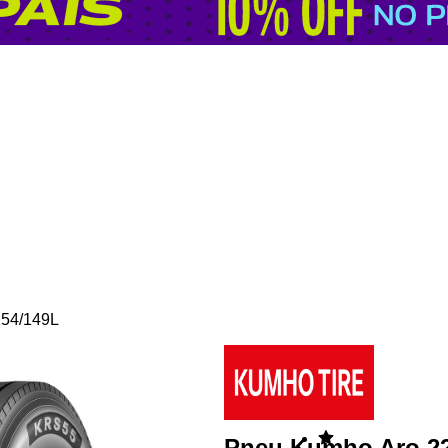
154/149L
Pneu Kumho Aro 2