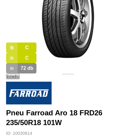
C
C
72
db
Inmetro
Pneu Farroad Aro 18 FRD26
235/50R18 101W
ID:
10030814