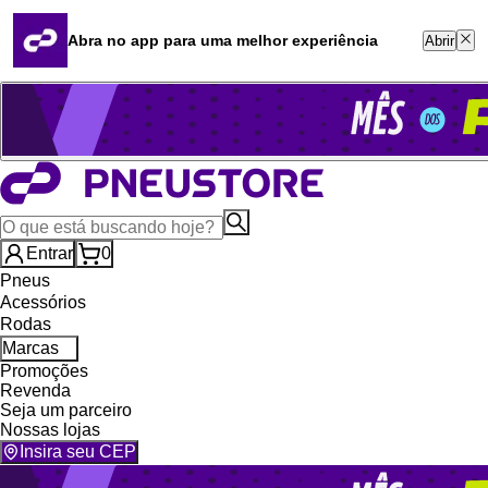
Quero revender
Blog
Abra no app para uma melhor experiência
Abrir
Whatsapp (16) 99764-8401
Televendas (47) 3046-2551
Entrar
0
Pneus
Acessórios
Rodas
Marcas
Promoções
Revenda
Seja um parceiro
Nossas lojas
Insira seu CEP