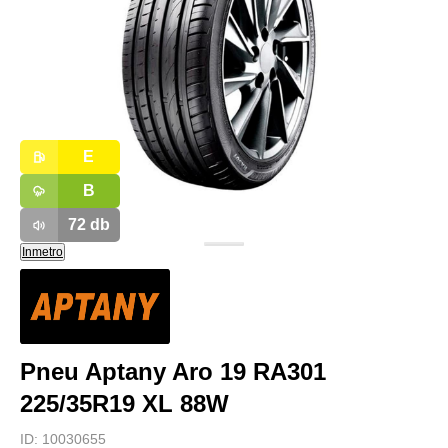
E
B
72
db
Inmetro
Pneu Aptany Aro 19 RA301
225/35R19 XL 88W
ID:
10030655