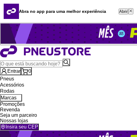
Quero revender
Blog
Abra no app para uma melhor experiência
Abrir
Whatsapp (16) 99764-8401
Televendas (47) 3046-2551
Entrar
0
Pneus
Acessórios
Rodas
Marcas
Promoções
Revenda
Seja um parceiro
Nossas lojas
Insira seu CEP