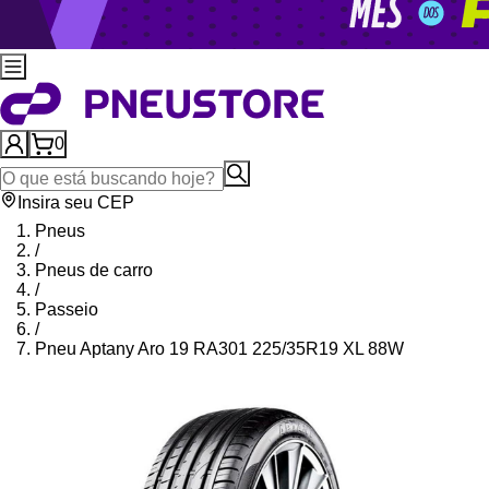
0
Insira seu CEP
Pneus
/
Pneus de carro
/
Passeio
/
Pneu Aptany Aro 19 RA301 225/35R19 XL 88W