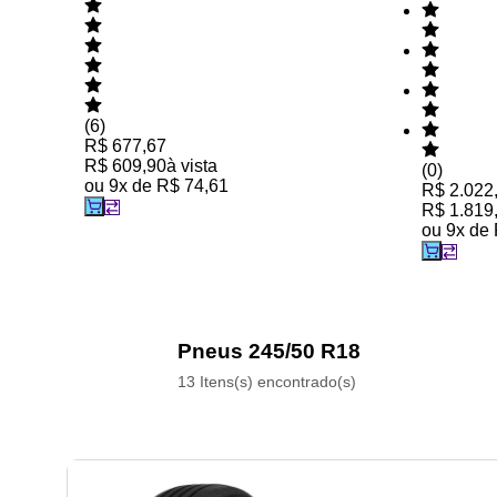
(
6
)
R$ 677,67
R$ 609,90
à vista
(
0
)
ou
9
x de
R$ 74,61
R$ 2.022
R$ 1.819
ou
9
x de
Pneus 245/50 R18
13 Itens(s) encontrado(s)