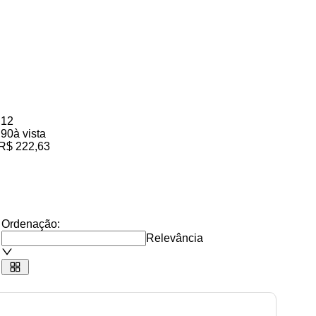
,12
,90
à vista
R$ 222,63
Ordenação:
Relevância