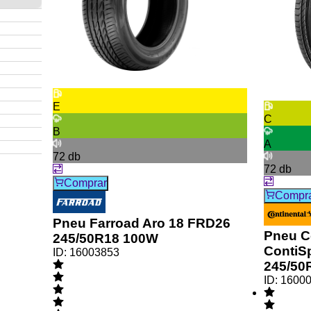
E
C
B
A
72
db
72
db
Comprar
Compr
Pneu Farroad Aro 18 FRD26
Pneu C
245/50R18 100W
ContiS
ID:
16003853
245/50
ID:
1600