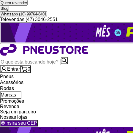
Quero revender
Blog
Whatsapp (16) 99764-8401
Televendas (47) 3046-2551
Entrar
0
Pneus
Acessórios
Rodas
Marcas
Promoções
Revenda
Seja um parceiro
Nossas lojas
Insira seu CEP