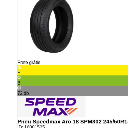
Frete grátis
E
B
72
db
Pneu Speedmax Aro 18 SPM302 245/50R1
ID:
16001525