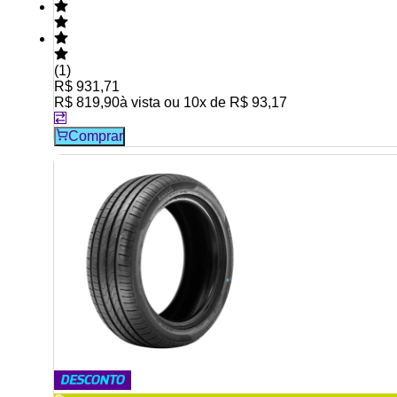
(
1
)
R$ 931,71
R$ 819,90
à vista ou
10
x de
R$ 93,17
Comprar