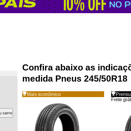
Confira abaixo as indica
medida Pneus
245
/
50
R
18
Mais econômico
Premi
Frete grát
u carro