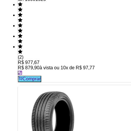
(
2
)
R$ 977,67
R$ 879,90
à vista ou
10
x de
R$ 97,77
Comprar