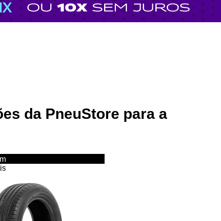
ções da
PneuStore
para a
um
is