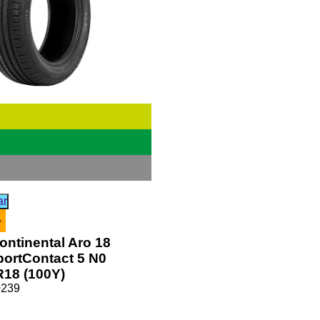
ar
ontinental Aro 18
portContact 5 N0
R18 (100Y)
0239