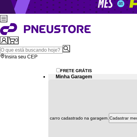
0
Insira seu CEP
FRETE GRÁTIS
Minha Garagem
Atenção
ão encontramos nenhum carro cadastrado na garagem.
Cadastrar me