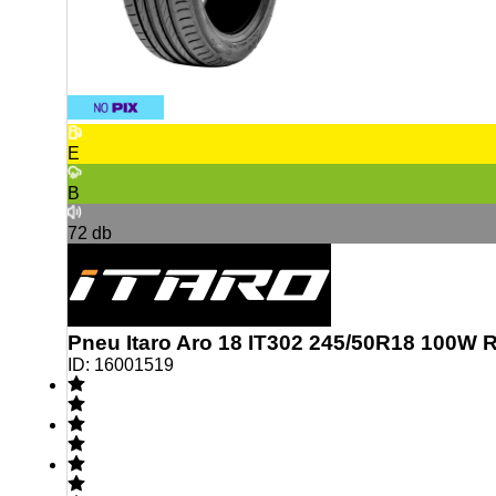
E
B
72
db
Pneu Itaro Aro 18 IT302 245/50R18 100W R
ID:
16001519