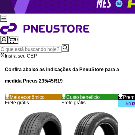
0
Insira seu CEP
Confira abaixo as indicações da
PneuStore
para a
medida Pneus
235
/
45
R
19
Mais econômico
Custo benefício
Prem
Frete grátis
Frete grátis