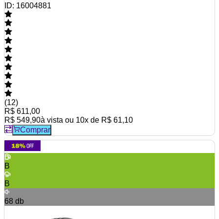
ID:
16004881
(
12
)
R$ 611,00
R$ 549,90
à vista ou
10
x de
R$ 61,10
Comprar
B
B
68
db