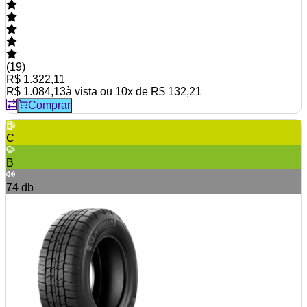
(
19
)
R$ 1.322,11
R$ 1.084,13
à vista ou
10
x de
R$ 132,21
Comprar
C
B
74
db