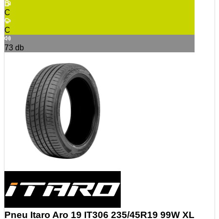
C
C
73
db
Pneu Itaro Aro 19 IT306 235/45R19 99W XL