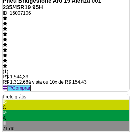
Pneu Bridgestone Aro 19 Alenza 001
235/45R19 95H
ID:
16007106
(
1
)
R$ 1.544,33
R$ 1.312,68
à vista ou
10
x de
R$ 154,43
Comprar
Frete grátis
C
A
71
db