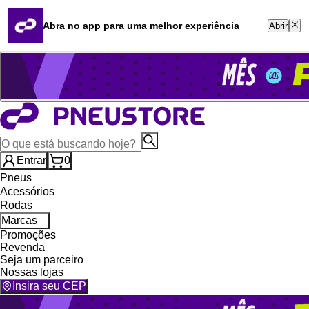
Quero revender
Blog
Abra no app para uma melhor experiência
Abrir
Whatsapp (16) 99764-8401
Televendas (47) 3046-2551
Entrar
0
Pneus
Acessórios
Rodas
Marcas
Promoções
Revenda
Seja um parceiro
Nossas lojas
Insira seu CEP