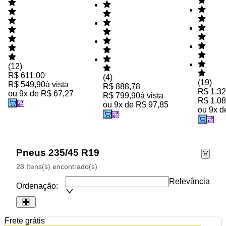
(
12
)
R$ 611,00
(
4
)
(
19
)
R$ 549,90
à vista
R$ 888,78
R$ 1.32
ou
9
x de
R$ 67,27
R$ 799,90
à vista
R$ 1.08
ou
9
x de
R$ 97,85
ou
9
x 
Pneus 235/45 R19
28 Itens(s) encontrado(s)
Relevância
Ordenação:
Frete grátis