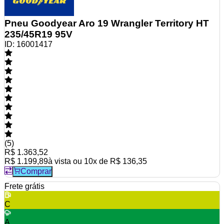
Pneu Goodyear Aro 19 Wrangler Territory HT
235/45R19 95V
ID:
16001417
(
5
)
R$ 1.363,52
R$ 1.199,89
à vista ou
10
x de
R$ 136,35
Comprar
Frete grátis
C
A