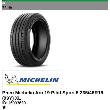
73
db
Pneu Michelin Aro 19 Pilot Sport 5 235/45R19
(99Y) XL
ID:
16003630