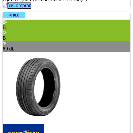
Comprar
B
B
69
db