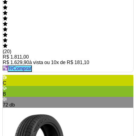
(
20
)
R$ 1.811,00
R$ 1.629,90
à vista ou
10
x de
R$ 181,10
Comprar
C
B
72
db