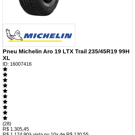
Pneu Michelin Aro 19 LTX Trail 235/45R19 99H
XL
ID:
16007416
(
28
)
R$ 1.305,45
R$ 1.174,90
à vista ou
10
x de
R$ 130,55