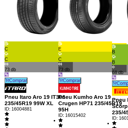
C
E
B
C
C
B
73
db
73
db
68
db
Comprar
Comprar
Comp
Pneu Itaro Aro 19 IT306
Pneu Kumho Aro 19
Pneu P
235/45R19 99W XL
Crugen HP71 235/45R19
Scorp
ID:
16004881
95H
235/4
ID:
16015402
ID:
160