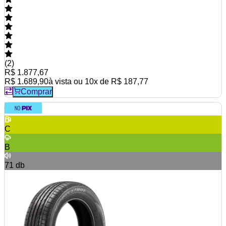
(
2
)
R$ 1.877,67
R$ 1.689,90
à vista ou
10
x de
R$ 187,77
Comprar
C
B
71
db