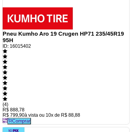
Pneu Kumho Aro 19 Crugen HP71 235/45R19
95H
ID:
16015402
(
4
)
R$ 888,78
R$ 799,90
à vista ou
10
x de
R$ 88,88
Comprar