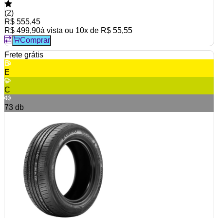
(
2
)
R$ 555,45
R$ 499,90
à vista ou
10
x de
R$ 55,55
Comprar
Frete grátis
E
C
73
db