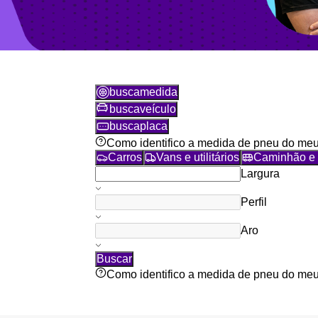
busca
medida
busca
veículo
busca
placa
Como identifico a medida de pneu do meu
Carros
Vans e utilitários
Caminhão e 
Largura
Perfil
Aro
Buscar
Como identifico a medida de pneu do meu