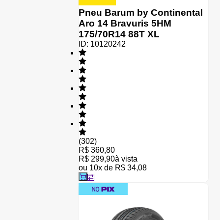
Pneu Barum by Continental
Aro 14 Bravuris 5HM
175/70R14 88T XL
ID:
10120242
(
302
)
R$ 360,80
R$ 299,90
à vista
ou
10
x de
R$ 34,08