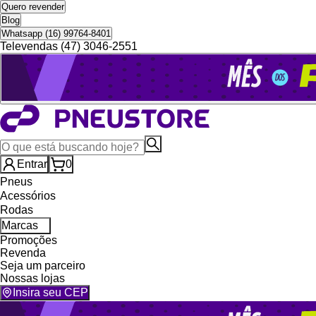
Quero revender
Blog
Whatsapp (16) 99764-8401
Televendas (47) 3046-2551
Entrar
0
Pneus
Acessórios
Rodas
Marcas
Promoções
Revenda
Seja um parceiro
Nossas lojas
Insira seu CEP