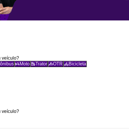
 veículo?
ônibus
Moto
Trator
OTR
Bicicleta
 veículo?