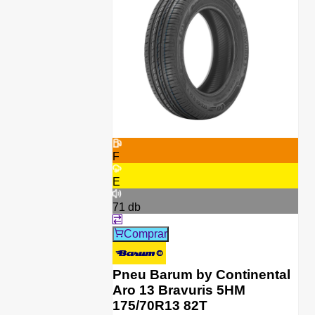
F
E
71
db
Comprar
Pneu Barum by Continental
Aro 13 Bravuris 5HM
175/70R13 82T