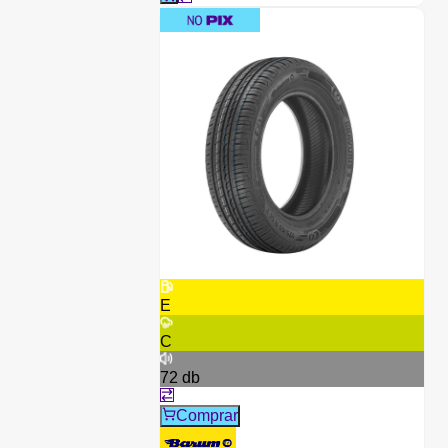
E
C
72
db
Comprar