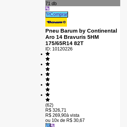
71
db
Comprar
Pneu Barum by Continental
Aro 14 Bravuris 5HM
175/65R14 82T
ID:
10120226
(
62
)
R$ 326,71
R$ 269,90
à vista
ou
10
x de
R$ 30,67